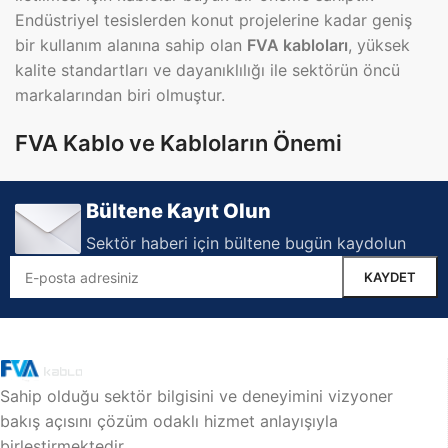
Endüstriyel tesislerden konut projelerine kadar geniş
bir kullanım alanına sahip olan
FVA kabloları
, yüksek
kalite standartları ve dayanıklılığı ile sektörün öncü
markalarından biri olmuştur.
FVA Kablo ve Kabloların Önemi
FVA kabloları, modern altyapı projelerinde enerji
Bültene Kayıt Olun
iletimini güvenli ve kesintisiz bir şekilde sağlamak için
tasarlanmıştır. Elektrik sistemlerinde kullanılan
Sektör haberi için bültene bugün kaydolun
kabloların kalitesi, güvenlik ve performans açısından
kritik bir faktördür. Bu nedenle,
FVA kabloları
, teknik
gereksinimleri karşılayan ve uzun ömürlü kullanım
sağlayan bir çözüm olarak öne çıkar.
FVA Kablolarının Genel Özellikleri
Sahip olduğu sektör bilgisini ve deneyimini vizyoner
bakış açısını çözüm odaklı hizmet anlayışıyla
Yüksek İletkenlik:
Bakır veya alüminyum iletkenli
birleştirmektedir.