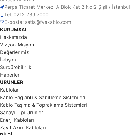
yapıları ile düşük direnç sağlayarak enerji kaybını
Perpa Ticaret Merkezi A Blok Kat 2 No:2 Şişli / İstanbul
minimize eder.
Tel: 0212 236 7000
Yalıtım Kalitesi:
PVC, XLPE ve özel kompozit
E-posta: satis@fvakablo.com
malzemelerden üretilen yalıtım katmanları, güvenliği
KURUMSAL
artırır ve dış etkenlere karşı koruma sağlar.
Hakkımızda
Alev Geciktirici Özellik:
Yangına dayanıklı malzemelerle
Vizyon-Misyon
üretilen FVA kabloları, yangın durumunda alev
Değerlerimiz
yayılmasını önleyerek güvenliği artırır.
İletişim
Dış Ortam Dayanıklılığı:
UV ışınlarına, neme,
Sürdürebilirlik
kimyasallara ve darbelere karşı yüksek direnç sunar.
Haberler
Esneklik ve Kolay Montaj:
Kullanım alanına göre farklı
ÜRÜNLER
esneklik seviyelerine sahip olup, hızlı ve kolay montaj
Kablolar
avantajı sağlar.
Kablo Bağlantı & Sabitleme Sistemleri
FVA Kablo Kategorileri ve Kullanım
Kablo Taşıma & Topraklama Sistemleri
Alanları
Sanayi Tipi Ürünler
Enerji Kabloları
1. Enerji Kabloları:
Zayıf Akım Kabloları