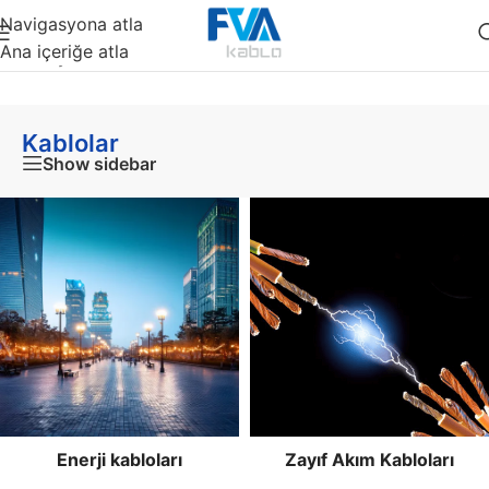
Navigasyona atla
Ana içeriğe atla
Ana Sayfa
/
Kablolar
Kablolar
Show sidebar
Enerji kabloları
Zayıf Akım Kabloları