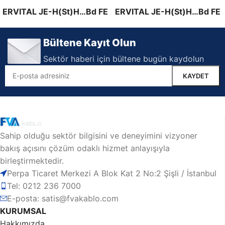
ERVITAL JE-H(St)H…Bd FE
ERVITAL JE-H(St)H…Bd FE
180 / PH 120 / E30
180 / PH 120 / E90 Erse
ERVITAL JE-H(St)H…Bd FE
Bültene Kayıt Olun
180 / PH 120 / E90
Sektör haberi için bültene bugün kaydolun
Sahip olduğu sektör bilgisini ve deneyimini vizyoner
bakış açısını çözüm odaklı hizmet anlayışıyla
birleştirmektedir.
Perpa Ticaret Merkezi A Blok Kat 2 No:2 Şişli / İstanbul
Tel: 0212 236 7000
E-posta: satis@fvakablo.com
KURUMSAL
Hakkımızda