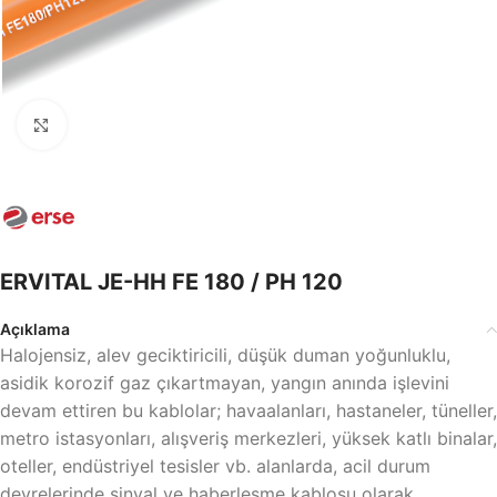
Büyütmek için tıklayın
ERVITAL JE-HH FE 180 / PH 120
Açıklama
Halojensiz, alev geciktiricili, düşük duman yoğunluklu,
asidik korozif gaz çıkartmayan, yangın anında işlevini
devam ettiren bu kablolar; havaalanları, hastaneler, tüneller,
metro istasyonları, alışveriş merkezleri, yüksek katlı binalar,
oteller, endüstriyel tesisler vb. alanlarda, acil durum
devrelerinde sinyal ve haberleşme kablosu olarak