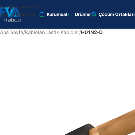
Navigasyona atla
Ana içeriğe atla
Kurumsal
Ürünler
Çözüm Ortaklar
Ana Sayfa
/
Kablolar
/
Lastik Kablolar
/
H01N2-D