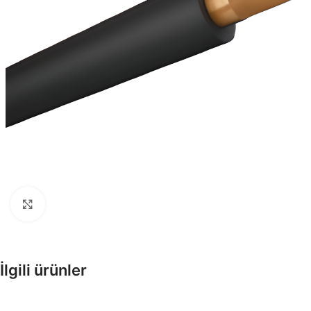
Enerji Kabloları
Tesisat, Alçak ve Orta Gerilim
Kabloları
Büyütmek için tıklayın
Fiber Optik Kablolar
Pe Kılıflı zırhlı, zırhsız fiber opti
kablolar
İlgili ürünler
Enstrüman Kabloları
Enstrüman Kablo Ürünleri