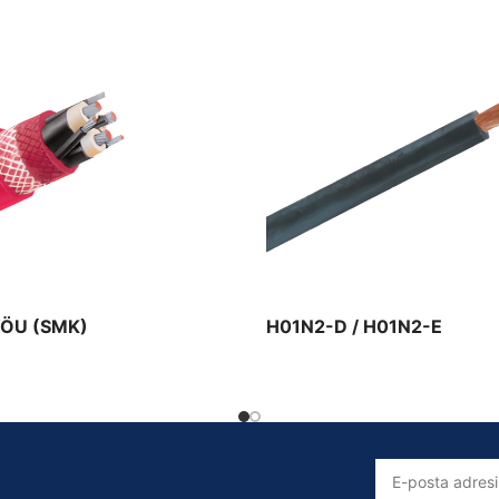
Solar Kablolar
Prysmian Solar Kablo Ürünleri
ÖU (SMK)
H01N2-D / H01N2-E