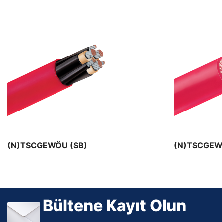
Maden Kabloları
Maden Kablo ürünleri
(N)TSCGEWÖU (SB)
(N)TSCGEW
Bültene Kayıt Olun