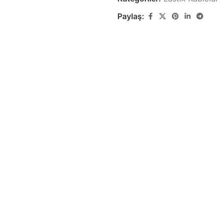
Paylaş:
Zayıf Akım Kabloları
Yapısal Ka
Görüntü, Data ve Haberleşme
Yapısal Kablola
Kabloları
Lastik Kabl
Özel Ses & Görüntü
Lastik Kablo Ür
Kabloları
k
Özel Ses & Görüntü Kablo Ürünleri
Demir Yolu 
Demir Yolu Kabl
Gemi & Yat Kabloları
Gemi ve Marin Tipi Kablo Ürünleri