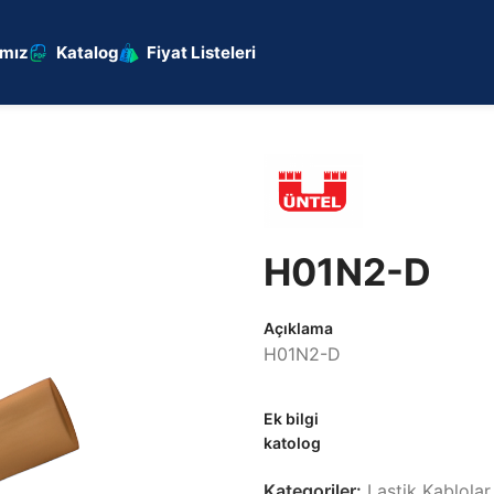
ımız
Katalog
Fiyat Listeleri
H01N2-D
Açıklama
H01N2-D
Ek bilgi
katolog
Kategoriler:
Lastik Kablolar