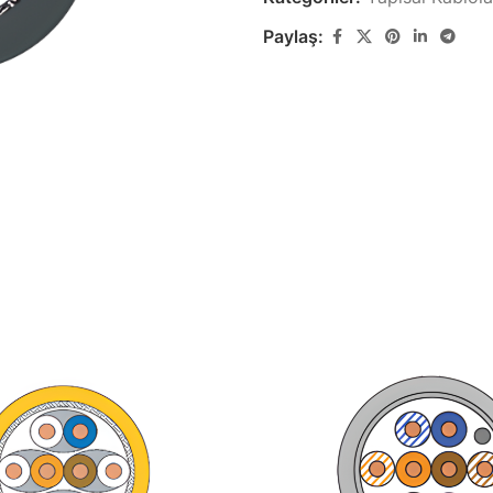
Paylaş:
Zayıf Akım Kabloları
Yapısal Ka
Görüntü, Data ve Haberleşme
Yapısal Kablola
Kabloları
Lastik Kabl
Özel Ses & Görüntü
Lastik Kablo Ür
Kabloları
k
Özel Ses & Görüntü Kablo Ürünleri
Demir Yolu 
Demir Yolu Kabl
Gemi & Yat Kabloları
Gemi ve Marin Tipi Kablo Ürünleri