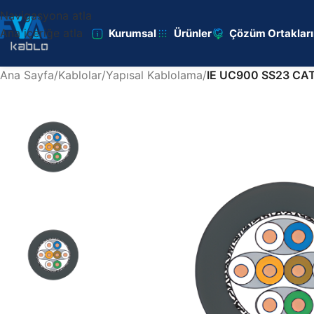
Navigasyona atla
Ana içeriğe atla
Kurumsal
Ürünler
Çözüm Ortaklar
Ana Sayfa
/
Kablolar
/
Yapısal Kablolama
/
IE UC900 SS23 CAT