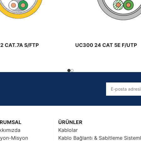
Solar Kablolar
Prysmian Solar Kablo Ürünleri
2 CAT.7A S/FTP
UC300 24 CAT 5E F/UTP
RUMSAL
ÜRÜNLER
kkımızda
Kablolar
zyon-Misyon
Kablo Bağlantı & Sabitleme Sisteml