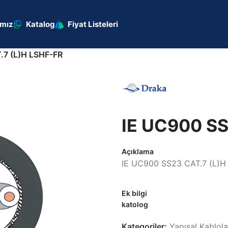
ımız
Katalog
Fiyat Listeleri
.7 (L)H LSHF-FR
IE UC900 SS
Açıklama
IE UC900 SS23 CAT.7 (L)H
Ek bilgi
katolog
Kategoriler:
Yapısal Kablol