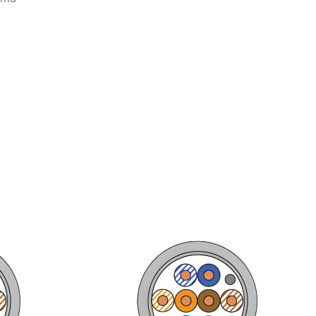
blolama
ma Ürünleri
olar
ünleri
Kabloları
o Ürünleri