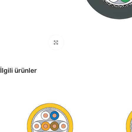
Büyütmek için tıklayın
Enerji Kabloları
İlgili ürünler
Tesisat, Alçak ve Orta Gerilim
Kabloları
Fiber Optik Kablolar
Pe Kılıflı zırhlı, zırhsız fiber opti
kablolar
Enstrüman Kabloları
Enstrüman Kablo Ürünleri