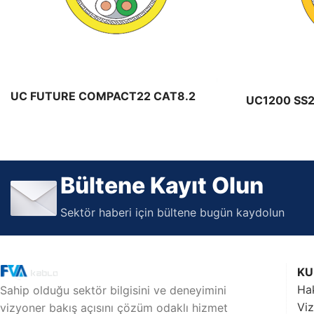
Maden Kabloları
Maden Kablo ürünleri
UC FUTURE COMPACT22 CAT8.2
UC1200 SS2
S/FTP 2000MHZ
Bültene Kayıt Olun
Sektör haberi için bültene bugün kaydolun
KU
Ha
Sahip olduğu sektör bilgisini ve deneyimini
Vi
vizyoner bakış açısını çözüm odaklı hizmet