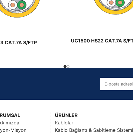
Solar Kablolar
Prysmian Solar Kablo Ürünleri
UC1500 HS22 CAT.7A S/F
3 CAT.7A S/FTP
RUMSAL
ÜRÜNLER
kkımızda
Kablolar
zyon-Misyon
Kablo Bağlantı & Sabitleme Sisteml