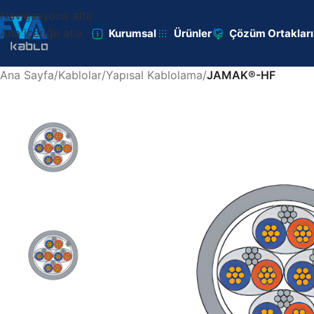
Navigasyona atla
Ana içeriğe atla
Kurumsal
Ürünler
Çözüm Ortaklar
Ana Sayfa
/
Kablolar
/
Yapısal Kablolama
/
JAMAK®-HF