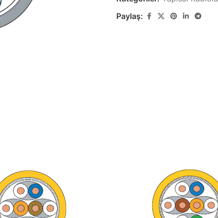
Paylaş:
Zayıf Akım Kabloları
Yapısal Ka
Görüntü, Data ve Haberleşme
Yapısal Kablola
Kabloları
Lastik Kabl
Özel Ses & Görüntü
Lastik Kablo Ür
Kabloları
k
Özel Ses & Görüntü Kablo Ürünleri
Demir Yolu 
Demir Yolu Kabl
Gemi & Yat Kabloları
Gemi ve Marin Tipi Kablo Ürünleri