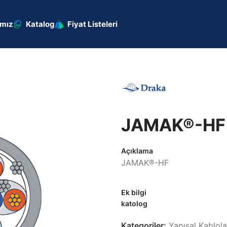
ımız
Katalog
Fiyat Listeleri
JAMAK®-HF
Açıklama
JAMAK®-HF
Ek bilgi
katolog
Kategoriler:
Yapısal Kablol