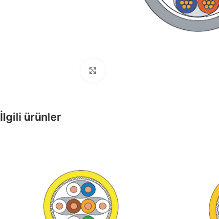
Büyütmek için tıklayın
Enerji Kabloları
İlgili ürünler
Tesisat, Alçak ve Orta Gerilim
Kabloları
Fiber Optik Kablolar
Pe Kılıflı zırhlı, zırhsız fiber opti
kablolar
Enstrüman Kabloları
Enstrüman Kablo Ürünleri