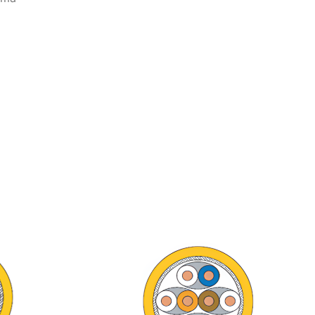
blolama
ma Ürünleri
olar
ünleri
Kabloları
o Ürünleri