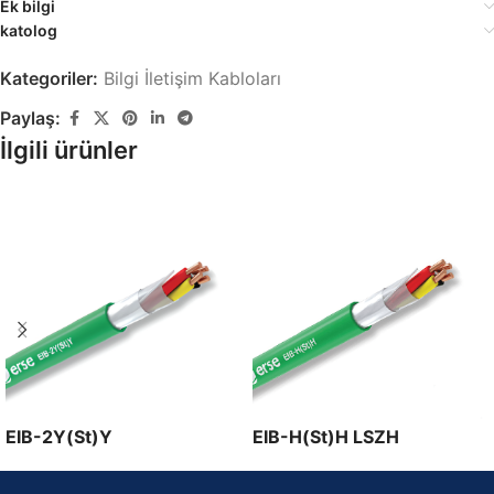
Ek bilgi
katolog
Kategoriler:
Bilgi İletişim Kabloları
Paylaş:
İlgili ürünler
EIB-2Y(St)Y
EIB-H(St)H LSZH