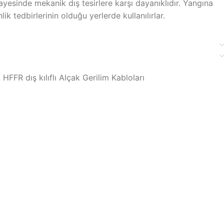
sayesinde mekanik dış tesirlere karşı dayanıklıdır. Yangına
ik tedbirlerinin olduğu yerlerde kullanılırlar.
 HFFR dış kılıflı Alçak Gerilim Kabloları
blolama
ma Ürünleri
olar
ünleri
Kabloları
o Ürünleri