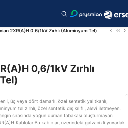
mian 2XR(A)H 0,6/1kV Zırhlı (Alüminyum Tel)
(A)H 0,6/1kV Zırhlı
Tel)
kenli, üç veya dört damarlı, özel sentetik yalıtkanlı,
inyum tel zırhlı, özel sentetik dış kılıflı, alevi iletmeyen,
 yangın sırasında yoğun duman tabakası oluşturmayan
XR(A)H Kablolar;Bu kablolar, üzerindeki galvanizli yuvarlak