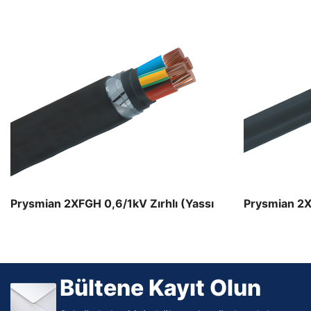
Maden Kabloları
Maden Kablo ürünleri
Prysmian 2XFGH 0,6/1kV Zırhlı (Yassı
Prysmian 2X
Çelik Tel)
(Yuvarlak Çe
Bültene Kayıt Olun