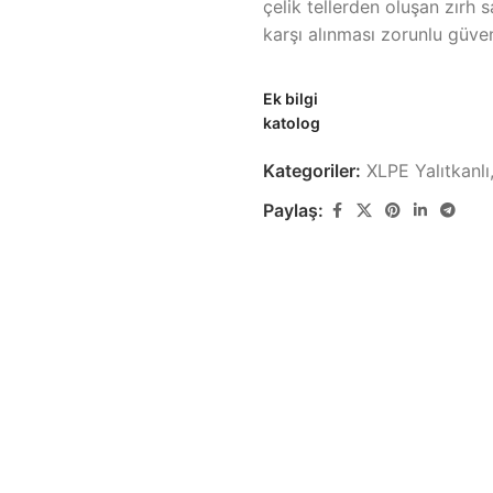
çelik tellerden oluşan zırh 
karşı alınması zorunlu güvenl
Ek bilgi
katolog
Kategoriler:
XLPE Yalıtkanlı,
Paylaş:
Zayıf Akım Kabloları
Yapısal Ka
Görüntü, Data ve Haberleşme
Yapısal Kablola
Kabloları
Lastik Kabl
Özel Ses & Görüntü
Lastik Kablo Ür
Kabloları
k
Özel Ses & Görüntü Kablo Ürünleri
Demir Yolu 
Demir Yolu Kabl
Gemi & Yat Kabloları
Gemi ve Marin Tipi Kablo Ürünleri