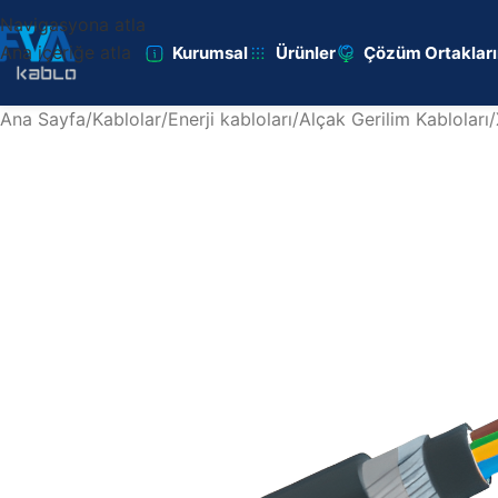
Navigasyona atla
Ana içeriğe atla
Kurumsal
Ürünler
Çözüm Ortaklar
Ana Sayfa
/
Kablolar
/
Enerji kabloları
/
Alçak Gerilim Kabloları
/