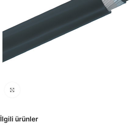
Enerji Kabloları
Tesisat, Alçak ve Orta Gerilim
Kabloları
Büyütmek için tıklayın
Fiber Optik Kablolar
Pe Kılıflı zırhlı, zırhsız fiber opti
kablolar
İlgili ürünler
Enstrüman Kabloları
Enstrüman Kablo Ürünleri