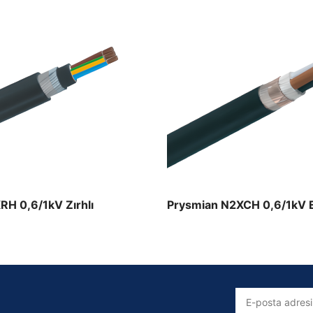
Solar Kablolar
Prysmian Solar Kablo Ürünleri
RH 0,6/1kV Zırhlı
Prysmian N2XCH 0,6/1kV E
lik Tel)
(Konsantrik İletken)