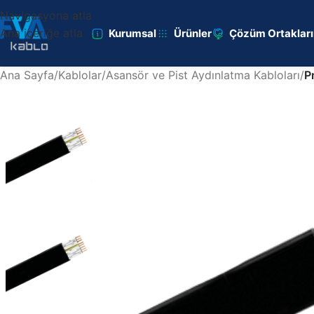
Navigasyona atla
Ana içeriğe atla
Kurumsal
Ürünler
Çözüm Ortaklar
Ana Sayfa
/
Kablolar
/
Asansör ve Pist Aydınlatma Kabloları
/
P