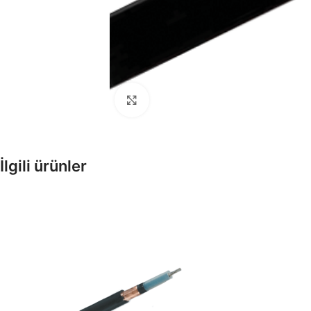
Büyütmek için tıklayın
Enerji Kabloları
İlgili ürünler
Tesisat, Alçak ve Orta Gerilim
Kabloları
Fiber Optik Kablolar
Pe Kılıflı zırhlı, zırhsız fiber opti
kablolar
Enstrüman Kabloları
Enstrüman Kablo Ürünleri