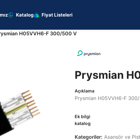
ımız
Katalog
Fiyat Listeleri
rysmian H05VVH6-F 300/500 V
Prysmian H
Açıklama
Prysmian H05VVH6-F 300/
Ek bilgi
katalog
Kategoriler:
Asansör ve Pis