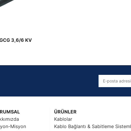
Solar Kablolar
Prysmian Solar Kablo Ürünleri
LGCG 3,6/6 KV
RUMSAL
ÜRÜNLER
kkımızda
Kablolar
zyon-Misyon
Kablo Bağlantı & Sabitleme Sisteml