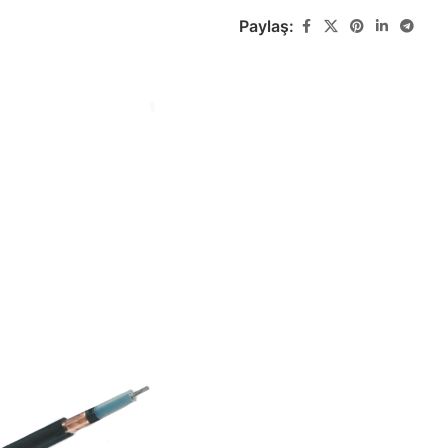
Paylaş:
Zayıf Akım Kabloları
Yapısal Ka
Görüntü, Data ve Haberleşme
Yapısal Kablola
Kabloları
Lastik Kabl
Özel Ses & Görüntü
Lastik Kablo Ür
Kabloları
k
Özel Ses & Görüntü Kablo Ürünleri
Demir Yolu 
Demir Yolu Kabl
Gemi & Yat Kabloları
Gemi ve Marin Tipi Kablo Ürünleri