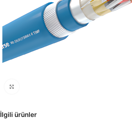
Enerji Kabloları
Tesisat, Alçak ve Orta Gerilim
Kabloları
Büyütmek için tıklayın
Fiber Optik Kablolar
Pe Kılıflı zırhlı, zırhsız fiber opti
kablolar
İlgili ürünler
Enstrüman Kabloları
Enstrüman Kablo Ürünleri