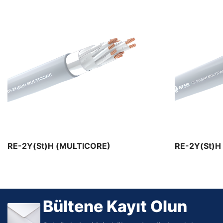
Maden Kabloları
Maden Kablo ürünleri
RE-2Y(St)H (MULTICORE)
RE-2Y(St)H
Bültene Kayıt Olun