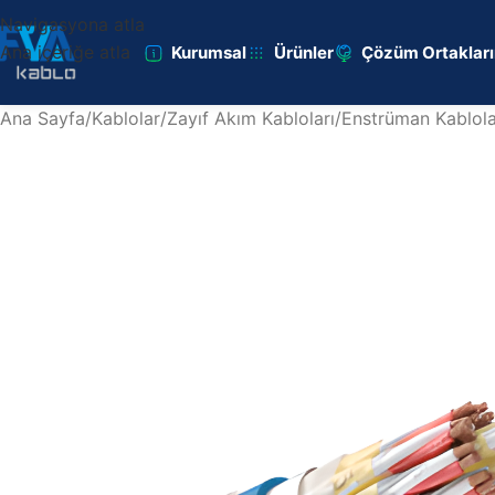
Navigasyona atla
Ana içeriğe atla
Kurumsal
Ürünler
Çözüm Ortaklar
Ana Sayfa
/
Kablolar
/
Zayıf Akım Kabloları
/
Enstrüman Kablola