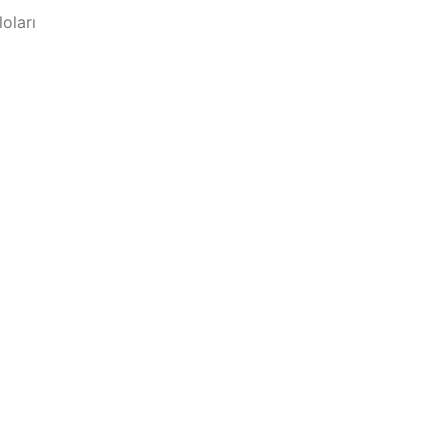
oları
blolama
ma Ürünleri
olar
ünleri
Kabloları
o Ürünleri