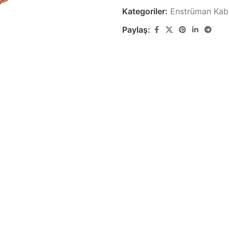
Kategoriler:
Enstrüman Kabl
Paylaş:
Zayıf Akım Kabloları
Yapısal Ka
Görüntü, Data ve Haberleşme
Yapısal Kablola
Kabloları
Lastik Kabl
Özel Ses & Görüntü
Lastik Kablo Ür
Kabloları
k
Özel Ses & Görüntü Kablo Ürünleri
Demir Yolu 
Demir Yolu Kabl
Gemi & Yat Kabloları
Gemi ve Marin Tipi Kablo Ürünleri