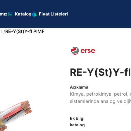
ımız
Katalog
Fiyat Listeleri
rı
/
RE-Y(St)Y-fl PIMF
RE-Y(St)Y-f
Açıklama
Kimya, petrokimya, petrol, d
sistemlerinde analog ve dijita
Ek bilgi
katalog