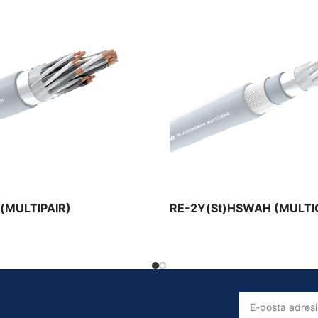
Solar Kablolar
Prysmian Solar Kablo Ürünleri
 (MULTIPAIR)
RE-2Y(St)HSWAH (MULTI