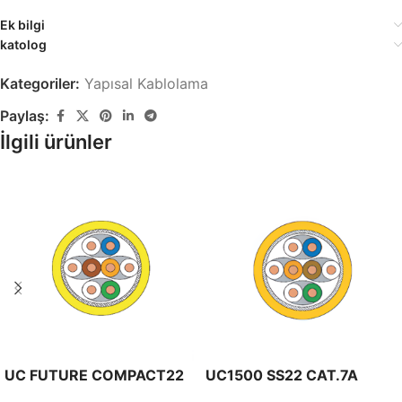
Ek bilgi
katolog
Kategoriler:
Yapısal Kablolama
Paylaş:
İlgili ürünler
UC FUTURE COMPACT22
UC1500 SS22 CAT.7A
CAT8.2 S/FTP 2000MHZ
S/FTP