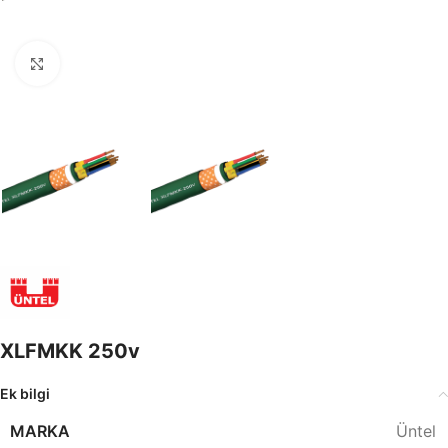
Büyütmek için tıklayın
XLFMKK 250v
Ek bilgi
MARKA
Üntel