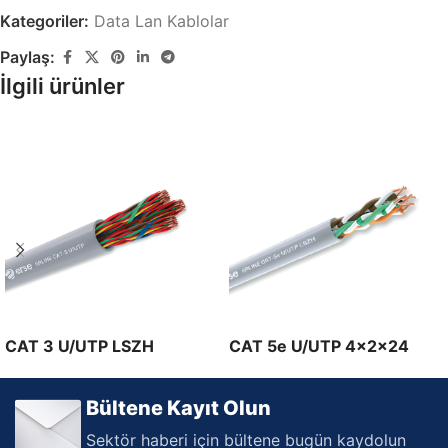
Kategoriler:
Data Lan Kablolar
Paylaş:
İlgili ürünler
CAT 3 U/UTP LSZH
CAT 5e U/UTP 4x2x24
4x2x24 AWG
AWG
Bültene Kayıt Olun
Sektör haberi için bültene bugün kaydolun