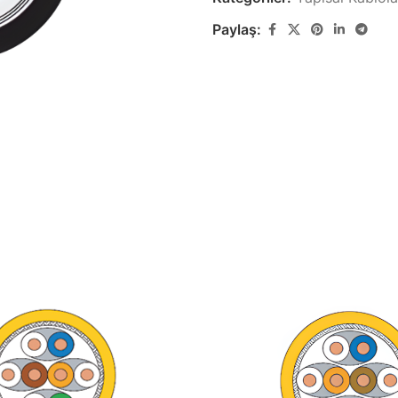
Paylaş:
Zayıf Akım Kabloları
Yapısal Ka
Görüntü, Data ve Haberleşme
Yapısal Kablola
Kabloları
Lastik Kabl
Özel Ses & Görüntü
Lastik Kablo Ür
Kabloları
k
Özel Ses & Görüntü Kablo Ürünleri
Demir Yolu 
Demir Yolu Kabl
Gemi & Yat Kabloları
Gemi ve Marin Tipi Kablo Ürünleri