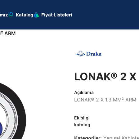
ımız
Katalog
Fiyat Listeleri
M² ARM
LONAK® 2 X
Açıklama
LONAK® 2 X 1.3 MM² ARM
Ek bilgi
katolog
Kategoriler:
Yapısal Kablol