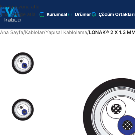
Navigasyona atla
Ana içeriğe atla
Kurumsal
Ürünler
Çözüm Ortaklar
Ana Sayfa
/
Kablolar
/
Yapısal Kablolama
/
LONAK® 2 X 1.3 M