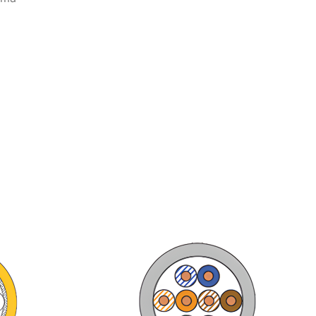
blolama
ma Ürünleri
olar
ünleri
Kabloları
o Ürünleri