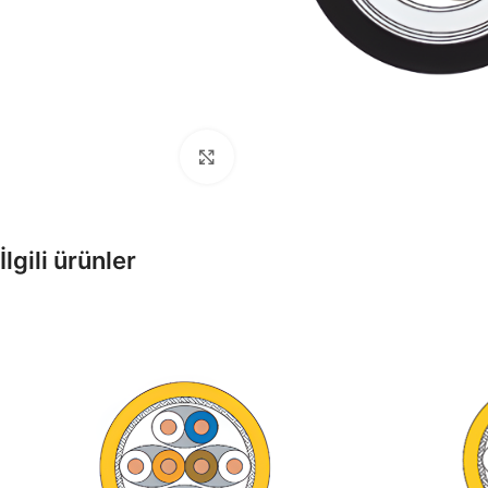
Büyütmek için tıklayın
Enerji Kabloları
İlgili ürünler
Tesisat, Alçak ve Orta Gerilim
Kabloları
Fiber Optik Kablolar
Pe Kılıflı zırhlı, zırhsız fiber opti
kablolar
Enstrüman Kabloları
Enstrüman Kablo Ürünleri