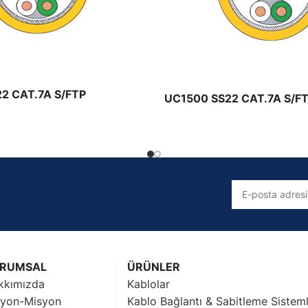
Solar Kablolar
Prysmian Solar Kablo Ürünleri
2 CAT.7A S/FTP
UC1500 SS22 CAT.7A S/F
RUMSAL
ÜRÜNLER
kkımızda
Kablolar
zyon-Misyon
Kablo Bağlantı & Sabitleme Sisteml