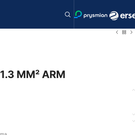
 1.3 MM² ARM
ama