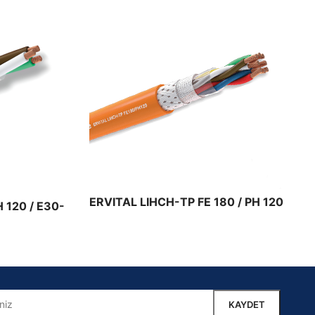
ERVITAL LIHCH-TP FE 180 / PH 120
H 120 / E30-