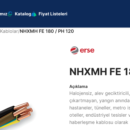
ımız
Katalog
Fiyat Listeleri
 Kablolar
/
NHXMH FE 180 / PH 120
NHXMH FE 18
Açıklama
Halojensiz, alev geciktirici
çıkartmayan, yangın anında i
hastaneler, tüneller, metro i
oteller, endüstriyel tesisler
haberleşme kablosu olarak ku