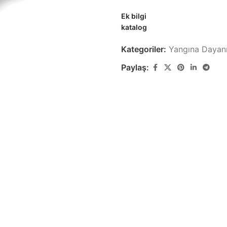
Ek bilgi
katalog
Kategoriler:
Yangına Dayanı
Paylaş:
Zayıf Akım Kabloları
Yapısal Ka
Görüntü, Data ve Haberleşme
Yapısal Kablola
Kabloları
Lastik Kabl
Özel Ses & Görüntü
Lastik Kablo Ür
Kabloları
k
Özel Ses & Görüntü Kablo Ürünleri
Demir Yolu 
Demir Yolu Kabl
Gemi & Yat Kabloları
Gemi ve Marin Tipi Kablo Ürünleri