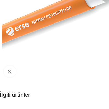
Enerji Kabloları
Tesisat, Alçak ve Orta Gerilim
Kabloları
Büyütmek için tıklayın
Fiber Optik Kablolar
Pe Kılıflı zırhlı, zırhsız fiber opti
kablolar
İlgili ürünler
Enstrüman Kabloları
Enstrüman Kablo Ürünleri