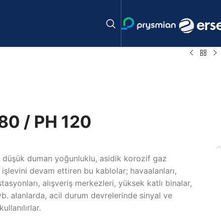
0 / PH 120
li, düşük duman yoğunluklu, asidik korozif gaz
şlevini devam ettiren bu kablolar; havaalanları,
stasyonları, alışveriş merkezleri, yüksek katlı binalar,
 vb. alanlarda, acil durum devrelerinde sinyal ve
llanılırlar.