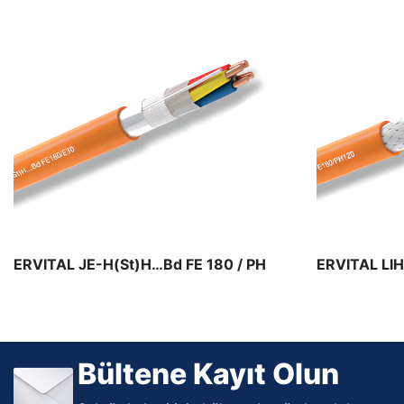
Maden Kabloları
Maden Kablo ürünleri
ERVITAL JE-H(St)H…Bd FE 180 / PH
ERVITAL LIH
120 / E90 Erse ERVITAL JE-H(St)H…Bd
FE 180 / PH 120 / E90
Bültene Kayıt Olun