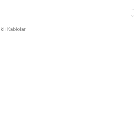
klı Kablolar
blolama
ma Ürünleri
olar
ünleri
Kabloları
o Ürünleri