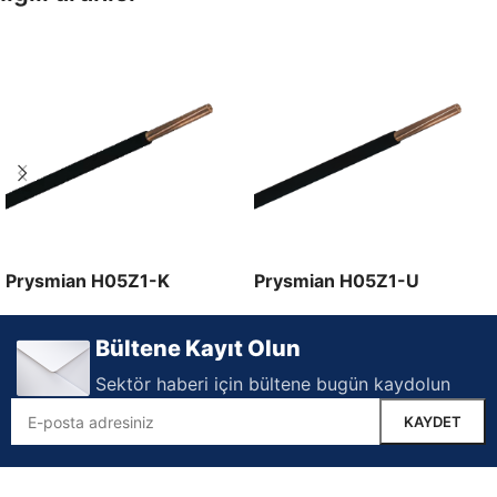
Prysmian H05Z1-K
Prysmian H05Z1-U
300/500 V
300/500 V
Bültene Kayıt Olun
Sektör haberi için bültene bugün kaydolun