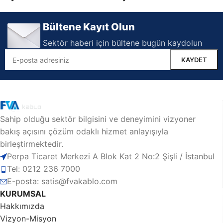
300/500 V
300/500 V
Bültene Kayıt Olun
Sektör haberi için bültene bugün kaydolun
Sahip olduğu sektör bilgisini ve deneyimini vizyoner
bakış açısını çözüm odaklı hizmet anlayışıyla
birleştirmektedir.
Perpa Ticaret Merkezi A Blok Kat 2 No:2 Şişli / İstanbul
Tel: 0212 236 7000
E-posta: satis@fvakablo.com
KURUMSAL
Hakkımızda
Vizyon-Misyon