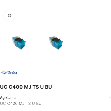
Büyütmek için tıklayın
UC C400 MJ TS U BU
Açıklama
UC C400 MJ TS U BU